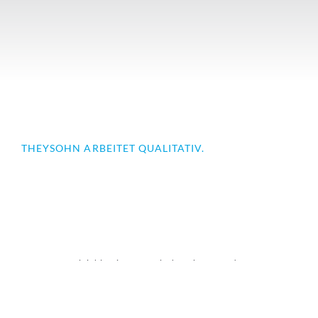
THEYSOHN ARBEITET QUALITATIV.
Wir möchten gemeinsam mehr erreichen, indem wir
uns gleichbleibender Qualität verpflichten. Alle
Theysohn Produkte sind zu 100 % in Deutschland
hergestellt und sind ISO 9001:2015 zertifiziert.
Gleichläufige Doppelschneckenextruder
Doppelschneckenextruder TSK