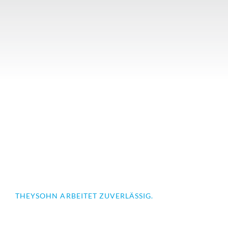
THEYSOHN ARBEITET ZUVERLÄSSIG.
Theysohn steht für einen Geschäftspartner, dem jeder
Kunde und Unternehmer vertrauen kann. Kompetenz
und Lösungen für Kunststoffmaschinen,