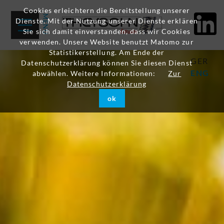
Cookies erleichtern die Bereitstellung unserer
Dienste. Mit der Nutzung unserer Dienste erklären
Sie sich damit einverstanden, dass wir Cookies
verwenden. Unsere Website benutzt Matomo zur
Statistikerstellung. Am Ende der
GER
Datenschutzerklärung können Sie diesen Dienst
ENG
abwählen. Weitere Informationen:
Zur
Datenschutzerklärung
ok