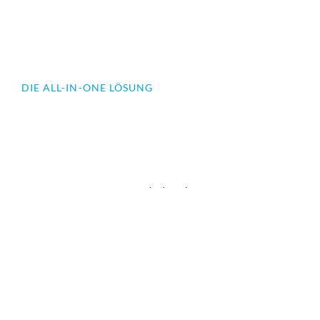
DIE ALL-IN-ONE LÖSUNG
Auf Wunsch stellen wir Ihnen persönlich unsere
TSKaskade Unity vor.
Kontaktieren
Sie uns einfach.
TSKaskade Unity
TSKaskade Unity
PRODUKTBESCHREIBUNG